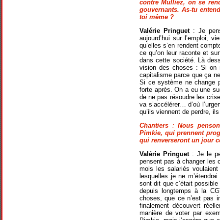
contre Mulliez, on se ren
gouvernants. As-tu entend
toi même ?
Valérie Pringuet
: Je pens
aujourd’hui sur l’emploi, v
qu’elles s’en rendent compte
ce qu’on leur raconte et su
dans cette société. Là des
vision des choses : Si on 
capitalisme parce que ça n
Si ce système ne change pa
forte après. On a eu une su
de ne pas résoudre les cris
va s’accélérer… d’où l’urge
qu’ils viennent de perdre, il
Chantiers
:
Nous pensons
Pimkie, qui prennent prog
qui renverseront un jour
Valérie Pringuet
: Je le p
pensent pas à changer les 
mois les salariés voulaient
lesquelles je ne m’étendrai
sont dit que c’était possib
depuis longtemps à la CGT
choses, que ce n’est pas in
finalement découvert réell
manière de voter par exemp