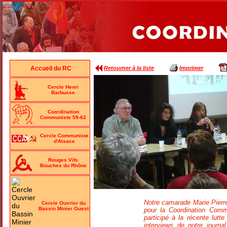
Retourner à la liste
Imprimer
Accueil du RC
Cercle Henri
Barbusse
Coordination
Communiste 59-62
Cercle Communiste
d'Alsace
Rouges Vifs
Bouches du Rhône
Notre camarade Marie Pierre
Cercle Ouvrier du
Bassin Minier Ouest
pour la Coordination Commu
participé à la récente lutt
interviews de notre journa