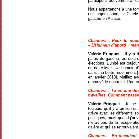
participons activement à l’
Nous appartenons à une for
une organisation, le Cercl
gauche en Alsace.
Chantiers
: Peux tu nous 
« L’Humain d’abord » mené
Valérie Pringuet
: Il y a d
partis de gauche, au delà d
élections. L’unité est toujou
de cette liste ; « l’humain 
dans ma boîte récemment [l
en janvier 2010]. Mulliez av
a prouvé le contraire. Par co
Chantiers
:
Tu es une dir
travailles. Comment passe t
Valérie Pringuet
: Je ne 
toujours qu’il y a un lien ent
grève avec les différents so
politiques, mais quand j’ai v
n’était pas de la récupérat
galère et qui se retrouvaien
Chantiers
:
En discutant 