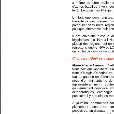
à même de lutter réellemen
d’autres batailles à venir 
le dunkerquois, les Phillips,
En tant que communistes, 
travailleurs qui prennent 
particulier dans notre régio
politique alternative indispe
Il est clair que c’est la 
législatives. La liste « L’
plupart des régions, est un
regrettons que le NPA et LO
qui en fin de compte conduit
Chantiers
:
Quel est l’app
Marie Pierre Cauwet
: Cett
front politique antilibéral 
front s’élargit d’élection e
fausse gauche se démasque, e
nous d’un militantisme de t
représenterait rien : Souti
gouvernement complice, sout
démocratiques, campagne 
populaire il y a quelques m
Aujourd’hui, comme nos cam
pleinement dans cette ca
populaires, en discutant ; 