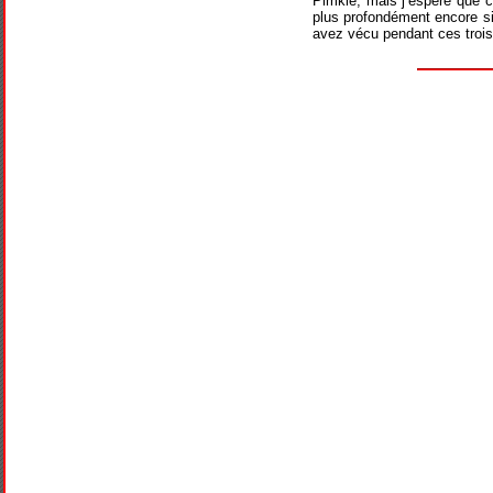
Pimkie, mais j’espère que c
plus profondément encore si
avez vécu pendant ces trois 