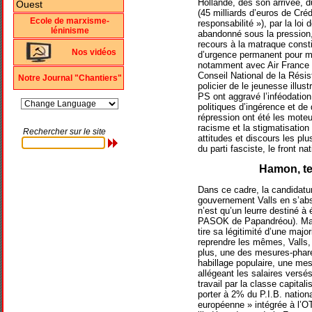
Hollande, dès son arrivée, 
(45 milliards d’euros de Cré
Ecole de marxisme-
responsabilité »), par la loi
léninisme
abandonné sous la pression,
recours à la matraque constitu
Nos vidéos
d’urgence permanent pour mie
notamment avec Air France e
Conseil National de la Rési
Notre Journal "Chantiers"
policier de le jeunesse illus
PS ont aggravé l’inféodation
politiques d’ingérence et de 
répression ont été les mote
racisme et la stigmatisation
Rechercher sur le site
attitudes et discours les pl
du parti fasciste, le front nat
Hamon, ten
Dans ce cadre, la candidatu
gouvernement Valls en s’abst
n’est qu’un leurre destiné à
PASOK de Papandréou). Mais 
tire sa légitimité d’une maj
reprendre les mêmes, Valls
plus, une des mesures-phare
habillage populaire, une mesu
allégeant les salaires versés
travail par la classe capita
porter à 2% du P.I.B. nation
européenne » intégrée à l’OT