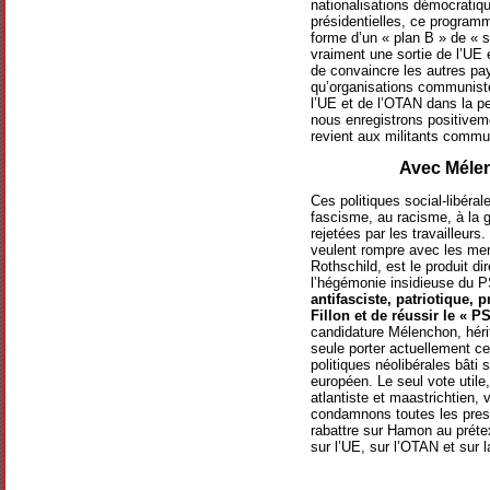
nationalisations démocratiqu
présidentielles, ce program
forme d’un « plan B » de « s
vraiment une sortie de l’UE e
de convaincre les autres pay
qu’organisations communistes
l’UE et de l’OTAN dans la pe
nous enregistrons positiveme
revient aux militants commun
Avec Mélenc
Ces politiques social-libéral
fascisme, au racisme, à la g
rejetées par les travailleurs
veulent rompre avec les men
Rothschild, est le produit di
l’hégémonie insidieuse du P
antifasciste, patriotique, 
Fillon et de réussir le « PS
candidature Mélenchon, hérit
seule porter actuellement ce 
politiques néolibérales bâti 
européen. Le seul vote utile
atlantiste et maastrichtien, 
condamnons toutes les pressi
rabattre sur Hamon au prétex
sur l’UE, sur l’OTAN et sur l