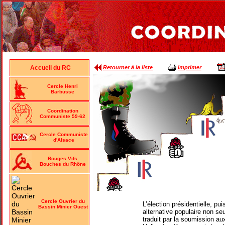
Retourner à la liste
Imprimer
Accueil du RC
Cercle Henri
Barbusse
Coordination
Communiste 59-62
Cercle Communiste
d'Alsace
Rouges Vifs
Bouches du Rhône
Cercle Ouvrier du
L’élection présidentielle, pu
Bassin Minier Ouest
alternative populaire non se
traduit par la soumission au