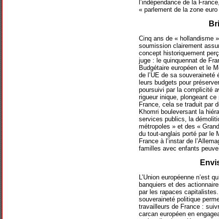
l’indépendance de la France
« parlement de la zone euro 
Br
Cinq ans de « hollandisme » 
soumission clairement assu
concept historiquement per
juge : le quinquennat de Fra
Budgétaire européen et le 
de l’UE de sa souveraineté 
leurs budgets pour préserver 
poursuivi par la complicité 
rigueur inique, plongeant ce
France, cela se traduit par d
Khomri bouleversant la hiéra
services publics, la démolit
métropoles » et des « Grande
du tout-anglais porté par l
France à l’instar de l’Allem
familles avec enfants peuven
Envis
L’Union européenne n’est qu
banquiers et des actionnaire
par les rapaces capitalistes
souveraineté politique perme
travailleurs de France : suiv
carcan européen en engagean