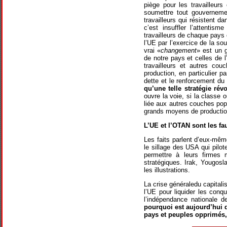
piège pour les travailleur
soumettre tout gouvernemen
travailleurs qui résistent 
c’est insuffler l’attentis
travailleurs de chaque pays 
l’UE par l’exercice de la so
vrai «
changement
» est un 
de notre pays et celles de 
travailleurs et autres cou
production, en particulier p
dette et le renforcement du p
qu’une telle stratégie rév
ouvre la voie, si la classe 
liée aux autres couches popul
grands moyens de production 
L’UE et l’OTAN sont les fa
Les faits parlent d’eux-mêm
le sillage des USA qui pilo
permettre à leurs firmes 
stratégiques. Irak, Yougosla
les illustrations.
La crise généraledu capitali
l’UE pour liquider les conq
l’indépendance nationale d
pourquoi est aujourd’hui d
pays et peuples opprimés,