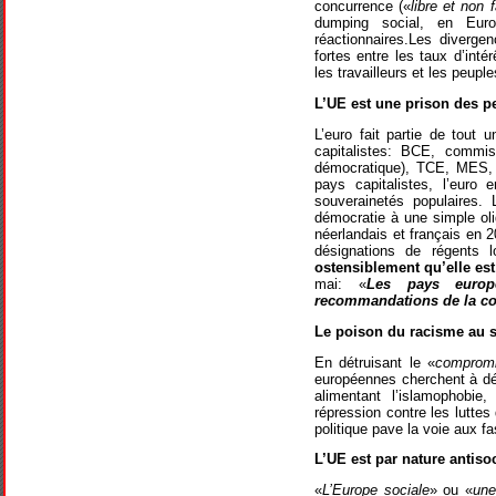
concurrence («
libre et non 
dumping social, en Euro
réactionnaires.Les diverg
fortes entre les taux d’int
les travailleurs et les peupl
L’UE est une prison des p
L’euro fait partie de tout 
capitalistes: BCE, commis
démocratique), TCE, MES, 
pays capitalistes, l’euro
souverainetés populaires. 
démocratie à une simple ol
néerlandais et français en 
désignations de régents
ostensiblement qu’elle es
mai: «
Les pays europ
recommandations de la c
Le poison du racisme au s
En détruisant le «
compromi
européennes cherchent à désu
alimentant l’islamophobie
répression contre les luttes 
politique pave la voie aux fa
L’UE est par nature antiso
«
L’Europe sociale
» ou «
une