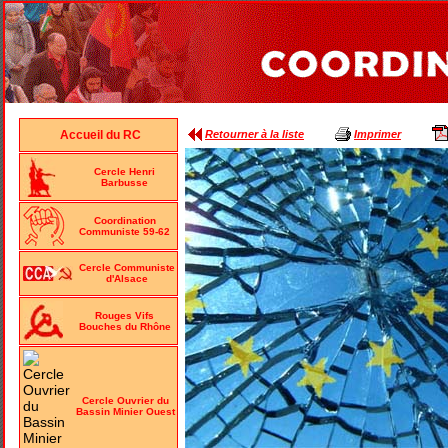
Retourner à la liste
Imprimer
Accueil du RC
Cercle Henri
Barbusse
Coordination
Communiste 59-62
Cercle Communiste
d'Alsace
Rouges Vifs
Bouches du Rhône
Cercle Ouvrier du
Bassin Minier Ouest