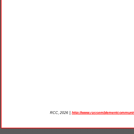
|
http://www.rassemblementcommunis
RCC, 2026