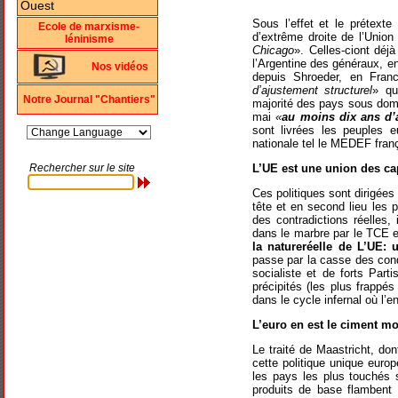
Sous l’effet et le prétexte
Ecole de marxisme-
d’extrême droite de l’Union
léninisme
Chicago
». Celles-ciont déj
l’Argentine des généraux, 
Nos vidéos
depuis Shroeder, en Franc
d’ajustement structurel
» qu
Notre Journal "Chantiers"
majorité des pays sous domin
mai
«
au moins dix ans d’au
sont livrées les peuples e
nationale tel le MEDEF fran
L’UE est une union des ca
Rechercher sur le site
Ces politiques sont dirigées
tête et en second lieu les 
des contradictions réelles,
dans le marbre par le TCE et
la natureréelle de L’UE: 
passe par la casse des conq
socialiste et de forts Par
précipités (les plus frappé
dans le cycle infernal où l’e
L’euro en est le ciment mo
Le traité de Maastricht, don
cette politique unique euro
les pays les plus touchés 
produits de base flambent 