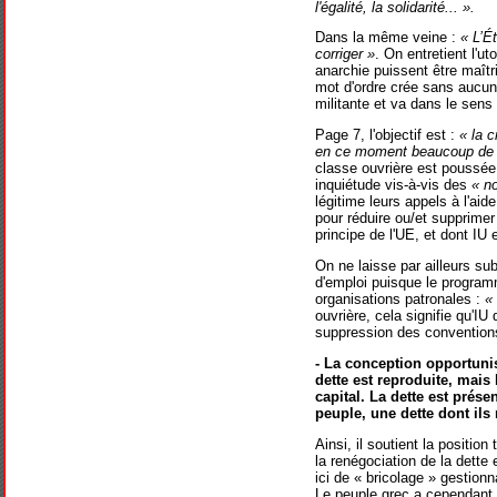
l'égalité, la solidarité... ».
Dans la même veine :
« L’É
corriger »
. On entretient l'u
anarchie puissent être maîtr
mot d'ordre crée sans aucun d
militante et va dans le sens 
Page 7, l'objectif est :
« la c
en ce moment beaucoup de di
classe ouvrière est poussée
inquiétude vis-à-vis des
« n
légitime leurs appels à l'ai
pour réduire ou/et supprimer
principe de l'UE, et dont IU 
On ne laisse par ailleurs su
d'emploi puisque le programm
organisations patronales :
« 
ouvrière, cela signifie qu'IU 
suppression des conventions 
- La conception opportunis
dette est reproduite, mais 
capital. La dette est prés
peuple, une dette dont ils
Ainsi, il soutient la positi
la renégociation de la dette e
ici de « bricolage » gestion
Le peuple grec a cependant