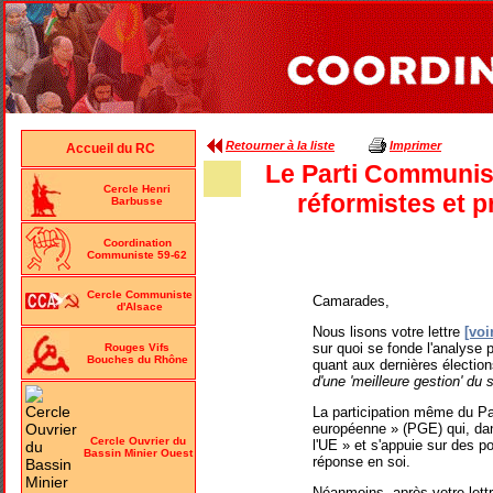
Retourner à la liste
Imprimer
Accueil du RC
Le Parti Communist
Cercle Henri
réformistes et p
Barbusse
Coordination
Communiste 59-62
Cercle Communiste
Camarades,
d'Alsace
Nous lisons votre lettre
[voi
sur quoi se fonde l'analyse po
Rouges Vifs
Bouches du Rhône
quant aux dernières électio
d'une 'meilleure gestion' du 
La participation même du Pa
européenne » (PGE) qui, dan
Cercle Ouvrier du
l'UE » et s'appuie sur des p
Bassin Minier Ouest
réponse en soi.
Néanmoins, après votre lettr