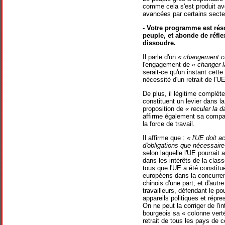
comme cela s'est produit av
avancées par certains secteu
- Votre programme est rés
peuple, et abonde de réflex
dissoudre.
Il parle d'un
« changement co
l'engagement de
« changer l
serait-ce qu'un instant cette
nécessité d'un retrait de l'UE
De plus, il légitime complète
constituent un levier dans l
proposition de
« reculer la d
affirme également sa compatib
la force de travail.
Il affirme que :
« l'UE doit a
d'obligations que nécessair
selon laquelle l'UE pourrait 
dans les intérêts de la cla
tous que l'UE a été constit
européens dans la concurren
chinois d'une part, et d'autr
travailleurs, défendant le p
appareils politiques et répr
On ne peut la corriger de l'i
bourgeois sa « colonne vertéb
retrait de tous les pays de c