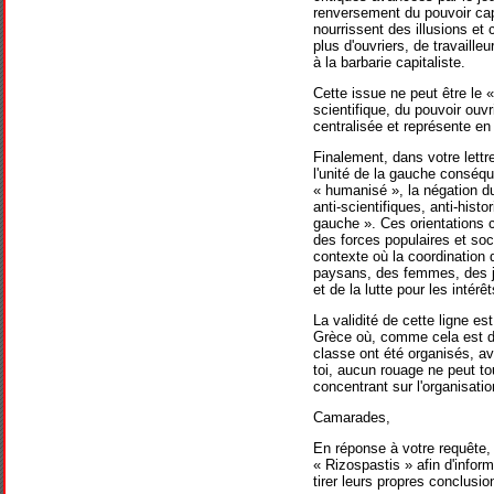
renversement du pouvoir capit
nourrissent des illusions et 
plus d'ouvriers, de travaill
à la barbarie capitaliste.
Cette issue ne peut être le
scientifique, du pouvoir ouvr
centralisée et représente en 
Finalement, dans votre lettr
l'unité de la gauche conséqu
« humanisé », la négation du
anti-scientifiques, anti-histo
gauche ». Ces orientations c
des forces populaires et soc
contexte où la coordination d
paysans, des femmes, des je
et de la lutte pour les inté
La validité de cette ligne e
Grèce où, comme cela est dé
classe ont été organisés, av
toi, aucun rouage ne peut tou
concentrant sur l'organisation
Camarades,
En réponse à votre requête, 
« Rizospastis » afin d'infor
tirer leurs propres conclusio