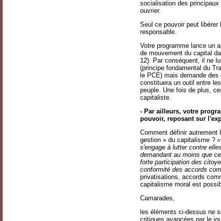
socialisation des principaux
ouvrier.
Seul ce pouvoir peut libérer 
responsable.
Votre programme lance un ap
de mouvement du capital dan
12). Par conséquent, il ne 
(principe fondamental du Tra
le PCE) mais demande des ex
constituera un outil entre le
peuple. Une fois de plus, ce
capitaliste.
- Par ailleurs, votre progr
pouvoir, reposant sur l'exp
Comment définir autrement la
gestion » du capitalisme ?
«
s'engage à lutter contre el
demandant au moins que cet
forte participation des cito
conformité des accords com
privatisations, accords com
capitalisme moral est possib
Camarades,
les éléments ci-dessus ne so
critiques avancées par le jo