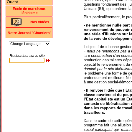
questions fondamentales, ju
Unida » (IU), qui confirme la 
Ecole de marxisme-
léninisme
Plus particulièrement, le pr
Nos vidéos
- ne mentionne nulle part 
renversement du pouvoir du
Notre Journal "Chantiers"
une série d'illusions sur l
de la voie de développemen
L'objectif de « bonne gestio
« nous ne renonçons pas à l
la
« construction d'un nouve
Rechercher sur le site
production capitalistes dép
objectif le renversement du
dominé par le néo-libéralism
le problème une forme de ges
prétendument meilleure. Ne 
à une gestion social-démocr
- Il renvoie l'idée que l’Ét
classe ouvrière et du peup
l’État capitaliste est un 
contexte de libéralisation
dans les rapports de travai
travailleurs.
Dans le cadre de cette opérat
programme fait une allusion 
social participatif qui, main