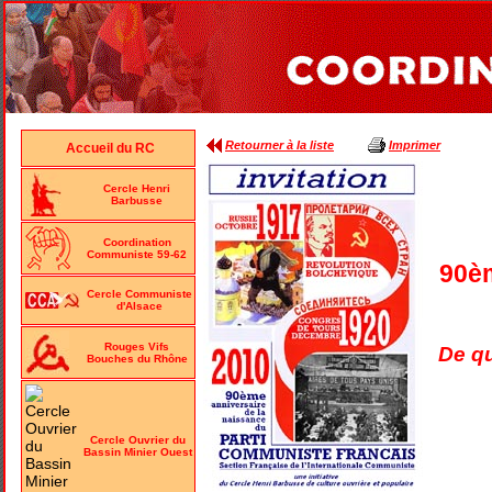
Retourner à la liste
Imprimer
Accueil du RC
Cercle Henri
Barbusse
Coordination
Communiste 59-62
90èm
Cercle Communiste
d'Alsace
Rouges Vifs
De qu
Bouches du Rhône
Cercle Ouvrier du
Bassin Minier Ouest