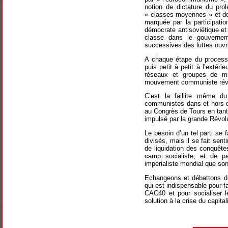
notion de dictature du pro
« classes moyennes » et de 
marquée par la participati
démocrate antisoviétique et
classe dans le gouvernem
successives des luttes ouvri
A chaque étape du processu
puis petit à petit à l’extér
réseaux et groupes de mi
mouvement communiste révol
C’est la faillite même d
communistes dans et hors du
au Congrès de Tours en tant
impulsé par la grande Révol
Le besoin d’un tel parti se
divisés, mais il se fait se
de liquidation des conquête
camp socialiste, et de p
impérialiste mondial que son
Echangeons et débattons du
qui est indispensable pour fa
CAC40 et pour socialiser l
solution à la crise du capita