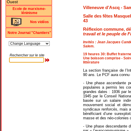
Villeneuve d’Ascq - Sa
Ecole de marxisme-
léninisme
Salle des fêtes Masquel
43
Nos vidéos
Réflexion commune, dé
Notre Journal "Chantiers"
travail et le peuple de 
Invités : Jean Jacques Cande
Salem.
19 heures 30: Buffet fraterne
Rechercher sur le site
Une boisson comprise - Soirée
littérature
La section française de l’
90 ans. Le PCF aura connu 
- Une phase ascendante pen
populaires a permis les co
grandes dates : 1936 par le
1945 par le Conseil National
basée sur un salaire indir
mouvement social et démo
syndicaux renforcés, mais a
bénéficiant d’une surexpl
masse et des néo-colonies de
- Une phase descendante dur
par « l’eurocommunisme »,