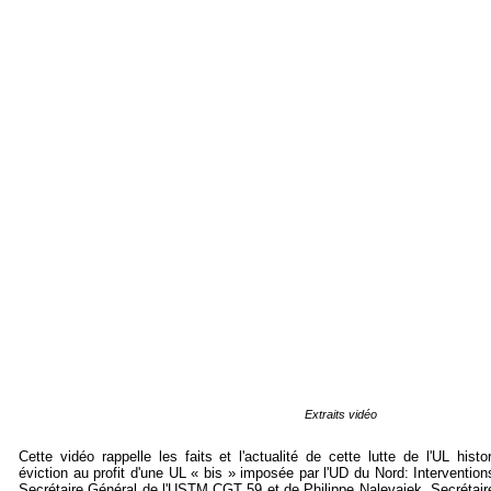
Extraits vidéo
Cette vidéo rappelle les faits et l'actualité de cette lutte de l'UL his
éviction au profit d'une UL « bis » imposée par l'UD du Nord: Interventio
Secrétaire Général de l'USTM CGT 59 et de Philippe Nalevajek, Secrétair