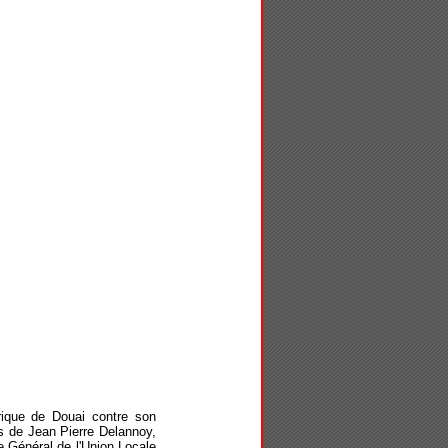
torique de Douai contre son
ns de Jean Pierre Delannoy,
e Général de l'Union Locale