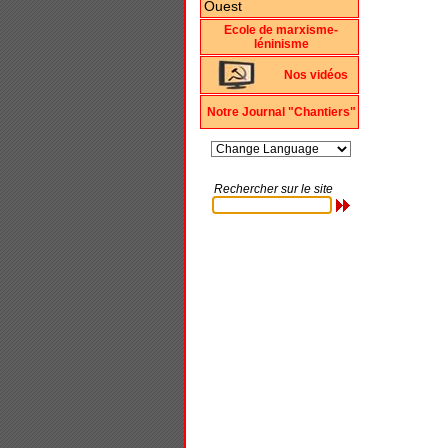
Ecole de marxisme-
léninisme
Nos vidéos
Notre Journal "Chantiers"
Rechercher sur le site