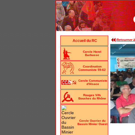
Retourner à 
Accueil du RC
Cercle Henri
Barbusse
Coordination
Communiste 59-62
Cercle Communiste
d'Alsace
Rouges Vifs
Bouches du Rhône
Cercle Ouvrier du
Bassin Minier Ouest