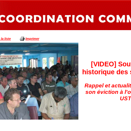
la liste
Imprimer
[VIDEO] Sout
historique des
Rappel et actualit
son éviction à l'
UST