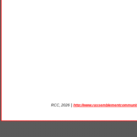
|
http://www.rassemblementcommunis
RCC, 2026