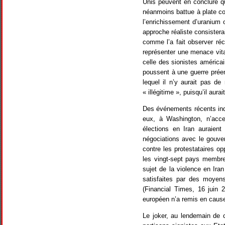
Unis peuvent en conclure qu
néanmoins battue à plate co
l’enrichissement d’uranium 
approche réaliste consisterai
comme l’a fait observer réc
représenter une menace vital
celle des sionistes américai
poussent à une guerre préem
lequel il n’y aurait pas d
« illégitime », puisqu’il aurai
Des événements récents indi
eux, à Washington, n’acce
élections en Iran auraien
négociations avec le gouver
contre les protestataires o
les vingt-sept pays membre
sujet de la violence en Iran
satisfaites par des moyens
(Financial Times, 16 juin 
européen n’a remis en cause 
Le joker, au lendemain de c