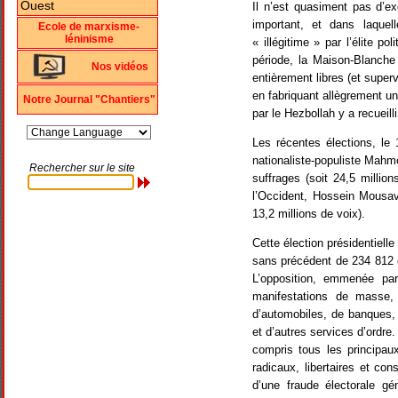
Il n’est quasiment pas d’ex
important, et dans laque
Ecole de marxisme-
léninisme
« illégitime » par l’élite p
période, la Maison-Blanche
Nos vidéos
entièrement libres (et supe
en fabriquant allègrement un
Notre Journal "Chantiers"
par le Hezbollah y a recueil
Les récentes élections, le 
nationaliste-populiste Mahm
Rechercher sur le site
suffrages (soit 24,5 millio
l’Occident, Hossein Mousavi
13,2 millions de voix).
Cette élection présidentiel
sans précédent de 234 812 
L’opposition, emmenée pa
manifestations de masse, q
d’automobiles, de banques, 
et d’autres services d’ordre.
compris tous les principaux
radicaux, libertaires et cons
d’une fraude électorale gé