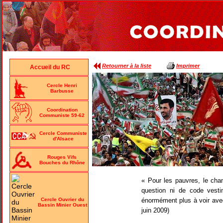
Retourner à la liste
Imprimer
Accueil du RC
Cercle Henri
Barbusse
Coordination
Communiste 59-62
Cercle Communiste
d'Alsace
Rouges Vifs
Bouches du Rhône
« Pour les pauvres, le chan
question ni de code vesti
énormément plus à voir avec
Cercle Ouvrier du
Bassin Minier Ouest
juin 2009)