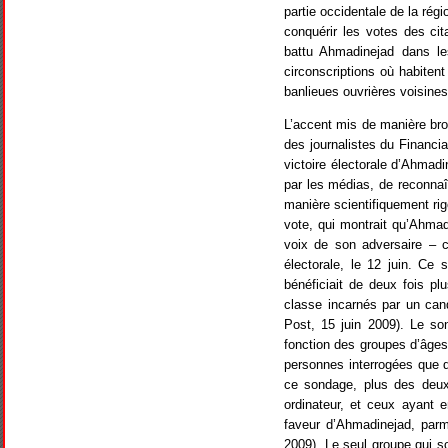
partie occidentale de la rég
conquérir les votes des ci
battu Ahmadinejad dans l
circonscriptions où habiten
banlieues ouvrières voisines,
L’accent mis de manière brou
des journalistes du Financial
victoire électorale d’Ahmadin
par les médias, de reconnaît
manière scientifiquement ri
vote, qui montrait qu’Ahmad
voix de son adversaire – c
électorale, le 12 juin. Ce
bénéficiait de deux fois pl
classe incarnés par un cand
Post, 15 juin 2009). Le so
fonction des groupes d’âges,
personnes interrogées que d
ce sondage, plus des deux-
ordinateur, et ceux ayant e
faveur d’Ahmadinejad, parm
2009). Le seul groupe qui s