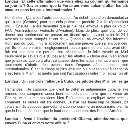
Landau : Et cette affirmation que vous étiez au courant qu’Hermanos 
ce jour-là ? Saviez-vous que la Force aérienne cubaine allait les attaq
attaquer dans les eaux internationales ?
Hernández : Ça, c’est l’autre accusation. Au début, quand on demandait a
qu’il a fait (Gerardo) pour que cela puisse se produire ? » Ils répondaien
vol. » Ensuite il a été démontré que je n’ai pas envoyé le plan de vol ; c
FAA (Administration Fédérale d’Aviation). Mais de plus, quel plan de vo
donné une conférence de presse en disant qu’ils allaient voler le 24 
avocats se sont trompés et ont dit, « Quand tu as envoyé des informat
Non, pas du tout. Il n’y a absolument aucune preuve que j’ai envoyé des
vol. Ils en parlent ainsi, négligemment, parce que même si cela avait été, c
fait est que cela n’a pas eu lieu. Maintenant, la folle théorie du Min
seulement je savais que (Cuba) allait les abattre – chose que, bien enten
que je savais que cela allait se passer dans les eaux internationales, que
seulement d’abattre les avions dans l’espace aérien cubain, m
internationales. C’est la chose la plus absurde qui puisse venir à l’esprit 
s’est tenu à Miami, et quelle que soit l’accusation contre moi là-bas, on al
Landau : Qui contrôle l’attaque à Cuba, les pilotes des MIG, ou les ge
Hernández : Je suppose que c’est la Défense antiaérienne cubaine ave
armées, qui comprend aussi bien les radars sur terre que la Force aér
Castro, et si je me souviens bien Raúl aussi, a expliqué avec précisi
comment les ordres ont été donnés. Je n’ai pas beaucoup de détails, pa
j’étais ici. Je suppose que cela fonctionne comme un mécanisme bien hui
que la Force aérienne, que le haut commandement des Forces Armées.
Landau : Avec l’élection du président Obama, attendez-vous que
envers Cuba et envers votre affaire ?