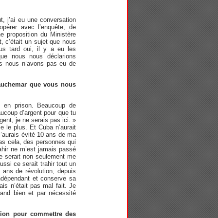
, j’ai eu une conversation
oopérer avec l’enquête, de
e proposition du Ministère
at, c’était un sujet que nous
s tard oui, il y a eu les
ue nous nous déclarions
ais nous n’avons pas eu de
cauchemar que vous nous
 en prison. Beaucoup de
aucoup d’argent pour que tu
rgent, je ne serais pas ici. »
ie le plus. Et Cuba n’aurait
j’aurais évité 10 ans de ma
s cela, des personnes qui
rahir ne m’est jamais passé
s ce serait non seulement me
ssi ce serait trahir tout un
t ans de révolution, depuis
indépendant et conserve sa
ais n’était pas mal fait. Je
grand bien et par nécessité
ation pour commettre des