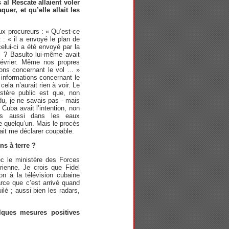
al Rescate allaient voler
uer, et qu’elle allait les
ux procureurs : « Qu’est-ce
t : « il a envoyé le plan de
elui-ci a été envoyé par la
l ? Basulto lui-même avait
février. Même nos propres
ions concernant le vol … »
 informations concernant le
ela n’aurait rien à voir. Le
istère public est que, non
du, je ne savais pas - mais
 Cuba avait l’intention, non
ais aussi dans les eaux
de quelqu’un. Mais le procès
lait me déclarer coupable.
ns à terre ?
c le ministère des Forces
ienne. Je crois que Fidel
on à la télévision cubaine
rce que c’est arrivé quand
lé ; aussi bien les radars,
lques mesures positives