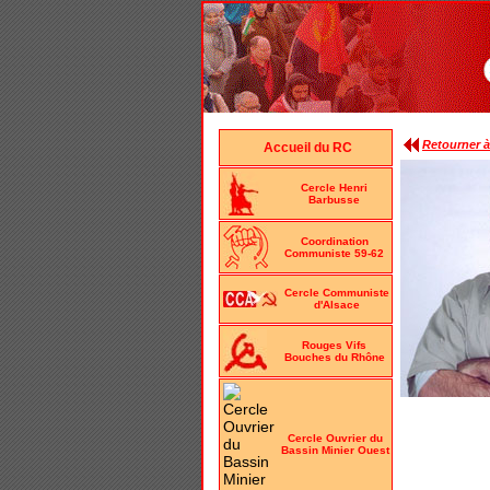
Retourner à 
Accueil du RC
Cercle Henri
Barbusse
Coordination
Communiste 59-62
Cercle Communiste
d'Alsace
Rouges Vifs
Bouches du Rhône
Cercle Ouvrier du
Bassin Minier Ouest