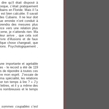
re qu’il était disposé à
oque, c’était pratiquement
bains en Floride. Mais il l’a
est bien calculée. Il savait
des Cubains. Il ne leur doit
que erronée n’ont conduit à
l prendra des mesures plus
ce vers une relation plus
rne, je n’attends rien. Ma
leur arrive , que cela soit
vre d’illusions et de faux
uelque chose changeait, que
usions. Psychologiquement ,
 une importante et agréable
res - le record a été de 119
is de répondre à toutes ces
ire mon esprit. J’essaie de
ma spécialité, les relations
er ton temps à lire ? » J’y
lettres, et il y a même des
très nombreuses et le temps
s sommes coupables c’est