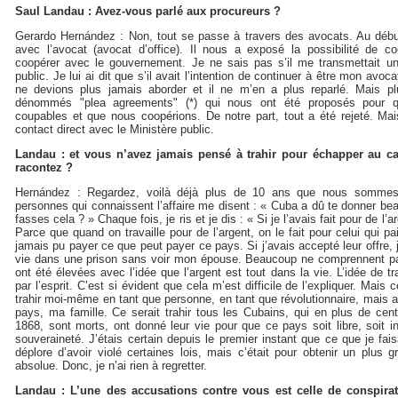
Saul Landau : Avez-vous parlé aux procureurs ?
Gerardo Hernández : Non, tout se passe à travers des avocats. Au début
avec l’avocat (avocat d’office). Il nous a exposé la possibilité de c
coopérer avec le gouvernement. Je ne sais pas s’il me transmettait un
public. Je lui ai dit que s’il avait l’intention de continuer à être mon avoc
ne devions plus jamais aborder et il ne m’en a plus reparlé. Mais plu
dénommés "plea agreements" (*) qui nous ont été proposés pour q
coupables et que nous coopérions. De notre part, tout a été rejeté. M
contact direct avec le Ministère public.
Landau : et vous n’avez jamais pensé à trahir pour échapper au 
racontez ?
Hernández : Regardez, voilà déjà plus de 10 ans que nous sommes
personnes qui connaissent l’affaire me disent : « Cuba a dû te donner be
fasses cela ? » Chaque fois, je ris et je dis : « Si je l’avais fait pour de l’a
Parce que quand on travaille pour de l’argent, on le fait pour celui qui pa
jamais pu payer ce que peut payer ce pays. Si j’avais accepté leur offre, 
vie dans une prison sans voir mon épouse. Beaucoup ne comprennent pa
ont été élevées avec l’idée que l’argent est tout dans la vie. L’idée de t
par l’esprit. C’est si évident que cela m’est difficile de l’expliquer. Mai
trahir moi-même en tant que personne, en tant que révolutionnaire, mais au
pays, ma famille. Ce serait trahir tous les Cubains, qui en plus de cen
1868, sont morts, ont donné leur vie pour que ce pays soit libre, soit 
souveraineté. J’étais certain depuis le premier instant que ce que je fais
déplore d’avoir violé certaines lois, mais c’était pour obtenir un plus 
absolue. Donc, je n’ai rien à regretter.
Landau : L’une des accusations contre vous est celle de conspir