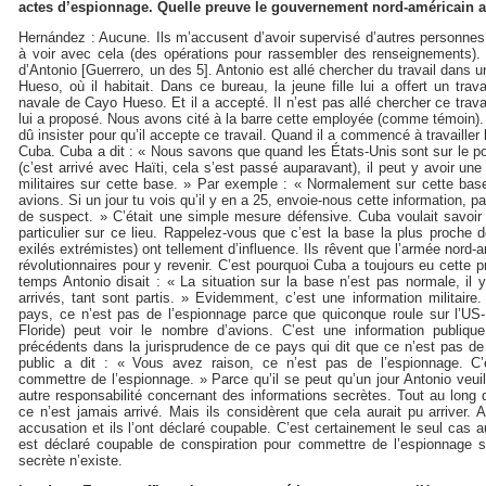
actes d’espionnage. Quelle preuve le gouvernement nord-américain av
Hernández : Aucune. Ils m’accusent d’avoir supervisé d’autres personnes
à voir avec cela (des opérations pour rassembler des renseignements).
d’Antonio [Guerrero, un des 5]. Antonio est allé chercher du travail dans 
Hueso, où il habitait. Dans ce bureau, la jeune fille lui a offert un trav
navale de Cayo Hueso. Et il a accepté. Il n’est pas allé chercher ce travail.
lui a proposé. Nous avons cité à la barre cette employée (comme témoin). E
dû insister pour qu’il accepte ce travail. Quand il a commencé à travaille
Cuba. Cuba a dit : « Nous savons que quand les États-Unis sont sur le po
(c’est arrivé avec Haïti, cela s’est passé auparavant), il peut y avoir 
militaires sur cette base. » Par exemple : « Normalement sur cette base,
avions. Si un jour tu vois qu’il y en a 25, envoie-nous cette information, p
de suspect. » C’était une simple mesure défensive. Cuba voulait savoir
particulier sur ce lieu. Rappelez-vous que c’est la base la plus proche
exilés extrémistes) ont tellement d’influence. Ils rêvent que l’armée nord
révolutionnaires pour y revenir. C’est pourquoi Cuba a toujours eu cette
temps Antonio disait : « La situation sur la base n’est pas normale, il y
arrivés, tant sont partis. » Evidemment, c’est une information militaire
pays, ce n’est pas de l’espionnage parce que quiconque roule sur l’US
Floride) peut voir le nombre d’avions. C’est une information publiq
précédents dans la jurisprudence de ce pays qui dit que ce n’est pas de
public a dit : « Vous avez raison, ce n’est pas de l’espionnage. C’
commettre de l’espionnage. » Parce qu’il se peut qu’un jour Antonio veuil
autre responsabilité concernant des informations secrètes. Tout au long
ce n’est jamais arrivé. Mais ils considèrent que cela aurait pu arriver. A
accusation et ils l’ont déclaré coupable. C’est certainement le seul cas 
est déclaré coupable de conspiration pour commettre de l’espionnage s
secrète n’existe.