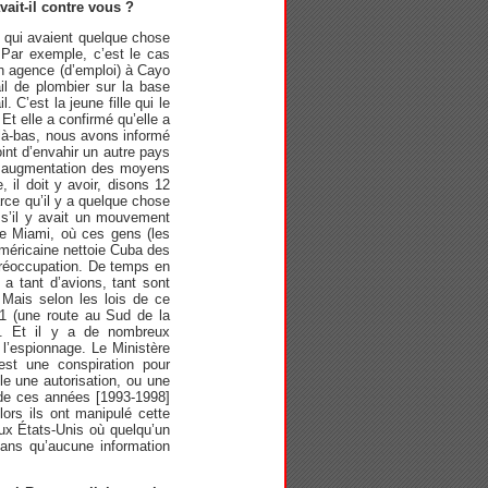
ait-il contre vous ?
 qui avaient quelque chose
 Par exemple, c’est le cas
un agence (d’emploi) à Cayo
ail de plombier sur la base
 C’est la jeune fille qui le
t elle a confirmé qu’elle a
r là-bas, nous avons informé
int d’envahir un autre pays
une augmentation des moyens
 il doit y avoir, disons 12
arce qu’il y a quelque chose
 s’il y avait un mouvement
 de Miami, où ces gens (les
-américaine nettoie Cuba des
 préoccupation. De temps en
 a tant d’avions, tant sont
. Mais selon les lois de ce
-1 (une route au Sud de la
ue. Et il y a de nombreux
 l’espionnage. Le Ministère
est une conspiration pour
le une autorisation, ou une
 de ces années [1993-1998]
lors ils ont manipulé cette
aux États-Unis où quelqu’un
ans qu’aucune information