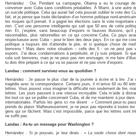
Hernández : Oui. Pendant sa campagne, Obama a eu le courage de di
converser avec Cuba sans conditions préalables. À Miami, à une autre ép
un suicide politique. Celui qui aurait fait cela pouvait oublier le vote des Cu
fait, et je pense que toute déclaration d’un homme politique nord-américain 
les risques qu’il prenait. Il a gagné les élections sans le vote majoritaire 
rien. C’est une personne intelligente qui sait que 50 ans de cette politi
rien. Et, j’espère, sans beaucoup d’espoirs ni fausses illusions, qu’i
raisonnables, plus rationnelles en ce qui concerne Cuba. Ce pays avan
respectueuse avec Cuba – pour le bien des deux pays. En ce qui me conce
politique a toujours été d’attendre le pire, et si quelque chose de meil
bienvenu ! Mais dans notre situation – celle des 5 - on ne peut pas vi
espoirs. J’ai deux condamnations à perpétuité, et j’y suis préparé. Si q
cela soit bienvenu, mais je ne peux pas rien envisager, ni me faire d’ill
tu dois être préparé à ce qui va se passer et ne pas vivre d’espoirs.
Landau : comment survivez-vous au quotidien ?
Hernández : Je passe le plus clair de la journée à écrire et à lire. J’ai
tragédie avec la correspondance. Certains jours, il m’arrive 60 ou 80 lett
lettres. Vous pouvez vous imaginer la difficulté non seulement de lire, ma
lettres. Les jours passent à une vitesse incroyable. Cela m’aide à distra
lire tout ce qui se publie concernant Cuba, et de me maintenir à jour dans 
internationales. Parfois les gens ici me disent : « Comment peux-tu pass
prends du plaisir. Malheureusement, je ne peux pas répondre à toutes les 
gens qui se fâchent. Mais c’est impossible, parce que les lettres sont 
ne suffit pas.
Landau : As-tu un message pour Washington ?
Hernández : Si je pouvais, je leur dirais : «
La seule chose dont nou