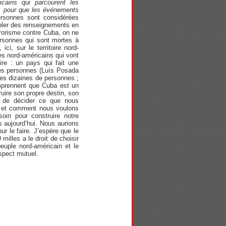
icains qui parcourent les
, pour que les événements
ersonnes sont considérées
bler des renseignements en
rrorisme contre Cuba, on ne
ersonnes qui sont mortes à
ci, sur le territoire nord-
nes nord-américains qui vont
ire : un pays qui fait une
 des personnes (Luís Posada
es dizaines de personnes ;
comprennent que Cuba est un
ruire son propre destin, son
s de décider ce que nous
t et comment nous voulons
oin pour construire notre
 aujourd’hui. Nous aurions
 le faire. J’espère que le
milles a le droit de choisir
peuple nord-américain et le
espect mutuel.