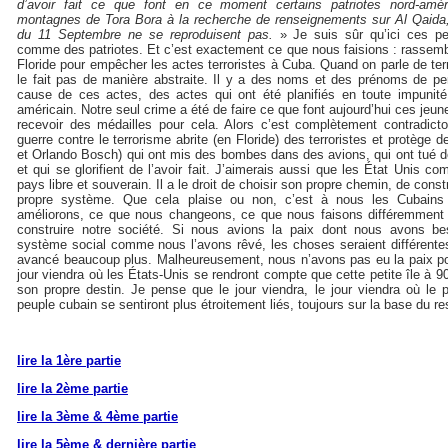
d’avoir fait ce que font en ce moment certains patriotes nord-amér
montagnes de Tora Bora à la recherche de renseignements sur Al Qaida
du 11 Septembre ne se reproduisent pas.
» Je suis sûr qu’ici ces p
comme des patriotes. Et c’est exactement ce que nous faisions : rassem
Floride pour empêcher les actes terroristes à Cuba. Quand on parle de te
le fait pas de manière abstraite. Il y a des noms et des prénoms de p
cause de ces actes, des actes qui ont été planifiés en toute impunité, i
américain. Notre seul crime a été de faire ce que font aujourd’hui ces jeu
recevoir des médailles pour cela. Alors c’est complètement contradicto
guerre contre le terrorisme abrite (en Floride) des terroristes et protège
et Orlando Bosch) qui ont mis des bombes dans des avions, qui ont tué d
et qui se glorifient de l’avoir fait. J’aimerais aussi que les État Unis 
pays libre et souverain. Il a le droit de choisir son propre chemin, de const
propre système. Que cela plaise ou non, c’est à nous les Cubain
améliorons, ce que nous changeons, ce que nous faisons différemmen
construire notre société. Si nous avions la paix dont nous avons bes
système social comme nous l’avons rêvé, les choses seraient différentes
avancé beaucoup plus. Malheureusement, nous n’avons pas eu la paix pour
jour viendra où les États-Unis se rendront compte que cette petite île à 90 
son propre destin. Je pense que le jour viendra, le jour viendra où le 
peuple cubain se sentiront plus étroitement liés, toujours sur la base du r
lire la 1ère partie
lire la 2ème partie
lire la 3ème & 4ème partie
lire la 5ème & dernière partie