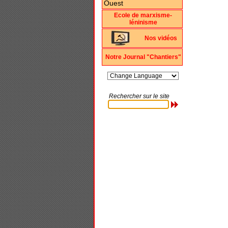
Ecole de marxisme-
léninisme
Nos vidéos
Notre Journal "Chantiers"
Rechercher sur le site