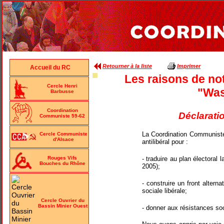
Retourner à la liste
Imprimer
Accueil du RC
Les raisons de no
Cercle Henri
"Was
Barbusse
Coordination
Déclarati
Communiste 59-62
La Coordination Communiste 
Cercle Communiste
d'Alsace
antilibéral pour :
- traduire au plan électoral
Rouges Vifs
Bouches du Rhône
2005);
- construire un front altern
sociale libérale;
Cercle Ouvrier du
Bassin Minier Ouest
- donner aux résistances soc