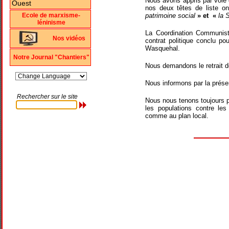
Nous avons appris par voie 
nos deux têtes de liste o
Ecole de marxisme-
patrimoine social
» et
«
la S
léninisme
La Coordination Communist
Nos vidéos
contrat politique conclu pou
Wasquehal.
Notre Journal "Chantiers"
Nous demandons le retrait de
Nous informons par la présen
Rechercher sur le site
Nous nous tenons toujours pr
les populations contre les
comme au plan local.