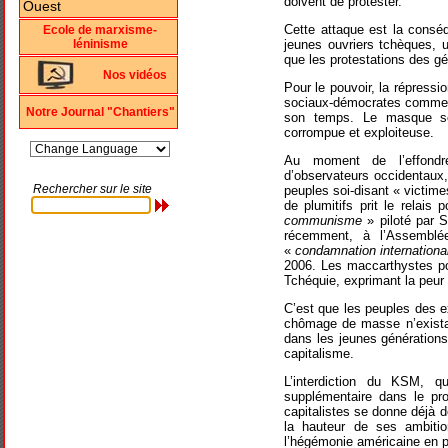
doivent de protester.
Cette attaque est la cons
Ecole de marxisme-
jeunes ouvriers tchèques, 
léninisme
que les protestations des g
Nos vidéos
Pour le pouvoir, la répressi
sociaux-démocrates comme le 
Notre Journal "Chantiers"
son temps. Le masque soc
corrompue et exploiteuse.
Au moment de l’effondr
d’observateurs occidentaux
Rechercher sur le site
peuples soi-disant « victime
de plumitifs prit le relais
communisme
» piloté par S
récemment, à l’Assemblée
«
condamnation internationa
2006. Les maccarthystes pou
Tchéquie, exprimant la peur 
C’est que les peuples des e
chômage de masse n’existait
dans les jeunes générations
capitalisme.
L’interdiction du KSM, q
supplémentaire dans le pro
capitalistes se donne déjà 
la hauteur de ses ambition
l’hégémonie américaine en p