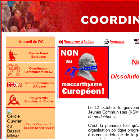
Retourner à la liste
Imprimer
Accueil du RC
Cercle Henri
Barbusse
N
Coordination
Communiste 59-62
Dissoluti
Cercle Communiste
d'Alsace
Rouges Vifs
Bouches du Rhône
Le 12 octobre, le gouvern
Jeunes Communistes (KSM) a
de production
».
Cercle Ouvrier du
C’est la première fois qu
Bassin Minier Ouest
organisation politique progr
à cœur la défense de la jus